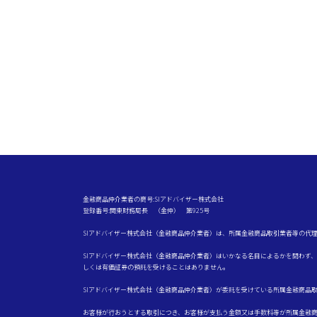
金融商品仲介業者の商号:SIアドバイザー株式会社
登録番号:関東財務局長 （金仲） 第925号
SIアドバイザー株式会社（金融商品仲介業者）は、所属金融商品取引業者等の代
SIアドバイザー株式会社（金融商品仲介業者）はいかなる名目によるかを問わず
しくは有価証券の預託を受けることはありません。
SIアドバイザー株式会社（金融商品仲介業者）が委託を受けている所属金融商品
お客様が行おうとする取引につき、お客様が支払う金額又は手数料等が所属金融