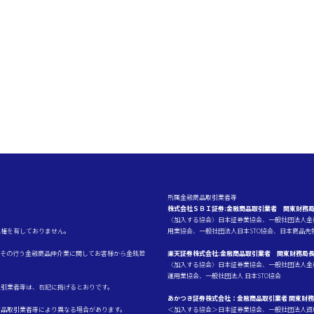
所属金融商品取引業者等
株式会社ＳＢＩ証券:金融商品取引業者 関東財務局
〈加入する協会〉日本証券業協会、一般社団法人金
理権を有しておりません。
用業協会、一般社団法人日本STO協会、日本商品
、その行う金融商品仲介業に関してお客様から金銭若
楽天証券株式会社:金融商品取引業者 関東財務局長
〈加入する協会〉日本証券業協会、一般社団法人金
運用業協会、一般社団法人 日本STO協会
取引業者等は、右記に掲げるとおりです。
あかつき証券株式会社：金融商品取引業者 関東財務
商品取引業者等により異なる場合があります。
＜加入する協会＞日本証券業協会、一般社団法人資