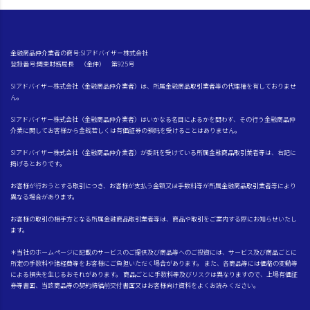
金融商品仲介業者の商号:SIアドバイザー株式会社
登録番号:関東財務局長 （金仲） 第925号
SIアドバイザー株式会社（金融商品仲介業者）は、所属金融商品取引業者等の代理権を有しておりませ
ん。
SIアドバイザー株式会社（金融商品仲介業者）はいかなる名目によるかを問わず、その行う金融商品仲
介業に関してお客様から金銭若しくは有価証券の預託を受けることはありません。
SIアドバイザー株式会社（金融商品仲介業者）が委託を受けている所属金融商品取引業者等は、右記に
掲げるとおりです。
お客様が行おうとする取引につき、お客様が支払う金額又は手数料等が所属金融商品取引業者等により
異なる場合があります。
お客様の取引の相手方となる所属金融商品取引業者等は、商品や取引をご案内する際にお知らせいたし
ます。
＊当社のホームページに記載のサービスのご提供及び商品等へのご投資には、サービス及び商品ごとに
所定の手数料や諸経費等をお客様にご負担いただく場合があります。 また、各商品等には価格の変動等
による損失を生じるおそれがあります。 商品ごとに手数料等及びリスクは異なりますので、上場有価証
券等書面、当該商品等の契約締結前交付書面又はお客様向け資料をよくお読みください。