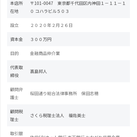
本店所
〒101-0047 東京都千代田区内神田１－１１－１
在地
０ コハラビル５０３
設立
２０２０年２月２６日
資本金
３００万円
目的
金融商品仲介業
代表取
髙島邦人
締役
顧問弁
桜田通り総合法律事務所 保田志穂
護士
顧問税
さくら税理士法人 福佐英士
理士
取引銀