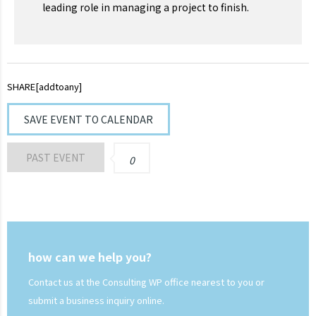
leading role in managing a project to finish.
SHARE[addtoany]
SAVE EVENT TO CALENDAR
PAST EVENT
0
how can we help you?
Contact us at the Consulting WP office nearest to you or
submit a business inquiry online.