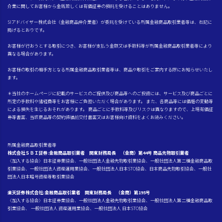
介業に関してお客様から金銭若しくは有価証券の預託を受けることはありません。
SIアドバイザー株式会社（金融商品仲介業者）が委託を受けている所属金融商品取引業者等は、右記に
掲げるとおりです。
お客様が行おうとする取引につき、お客様が支払う金額又は手数料等が所属金融商品取引業者等により
異なる場合があります。
お客様の取引の相手方となる所属金融商品取引業者等は、商品や取引をご案内する際にお知らせいたし
ます。
＊当社のホームページに記載のサービスのご提供及び商品等へのご投資には、サービス及び商品ごとに
所定の手数料や諸経費等をお客様にご負担いただく場合があります。 また、各商品等には価格の変動等
による損失を生じるおそれがあります。 商品ごとに手数料等及びリスクは異なりますので、上場有価証
券等書面、当該商品等の契約締結前交付書面又はお客様向け資料をよくお読みください。
所属金融商品取引業者等
株式会社ＳＢＩ証券:金融商品取引業者 関東財務局長 （金商）第44号 商品先物取引業者
〈加入する協会〉日本証券業協会、一般社団法人金融先物取引業協会、一般社団法人第二種金融商品取
引業協会、一般社団法人資産運用業協会、一般社団法人日本STO協会、日本商品先物取引協会、一般社
団法人日本暗号資産等取引業協会
楽天証券株式会社:金融商品取引業者 関東財務局長 （金商）第195号
〈加入する協会〉日本証券業協会、一般社団法人金融先物取引業協会、一般社団法人第二種金融商品取
引業協会、 一般社団法人 資産運用業協会、一般社団法人 日本STO協会