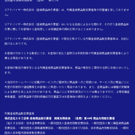
登録番号:関東財務局長 （金仲） 第925号
SIアドバイザー株式会社（金融商品仲介業者）は、所属金融商品取引業者等の代理権を有しておりませ
ん。
SIアドバイザー株式会社（金融商品仲介業者）はいかなる名目によるかを問わず、その行う金融商品仲
介業に関してお客様から金銭若しくは有価証券の預託を受けることはありません。
SIアドバイザー株式会社（金融商品仲介業者）が委託を受けている所属金融商品取引業者等は、右記に
掲げるとおりです。
お客様が行おうとする取引につき、お客様が支払う金額又は手数料等が所属金融商品取引業者等により
異なる場合があります。
お客様の取引の相手方となる所属金融商品取引業者等は、商品や取引をご案内する際にお知らせいたし
ます。
＊当社のホームページに記載のサービスのご提供及び商品等へのご投資には、サービス及び商品ごとに
所定の手数料や諸経費等をお客様にご負担いただく場合があります。 また、各商品等には価格の変動等
による損失を生じるおそれがあります。 商品ごとに手数料等及びリスクは異なりますので、上場有価証
券等書面、当該商品等の契約締結前交付書面又はお客様向け資料をよくお読みください。
所属金融商品取引業者等
株式会社ＳＢＩ証券:金融商品取引業者 関東財務局長 （金商）第44号 商品先物取引業者
〈加入する協会〉日本証券業協会、一般社団法人金融先物取引業協会、一般社団法人第二種金融商品取
引業協会、一般社団法人資産運用業協会、一般社団法人日本STO協会、日本商品先物取引協会、一般社
団法人日本暗号資産等取引業協会