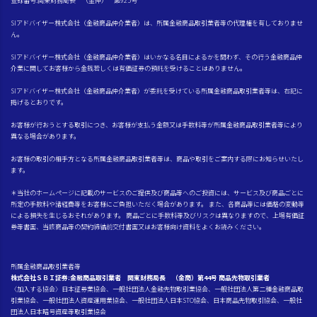
登録番号:関東財務局長 （金仲） 第925号
SIアドバイザー株式会社（金融商品仲介業者）は、所属金融商品取引業者等の代理権を有しておりませ
ん。
SIアドバイザー株式会社（金融商品仲介業者）はいかなる名目によるかを問わず、その行う金融商品仲
介業に関してお客様から金銭若しくは有価証券の預託を受けることはありません。
SIアドバイザー株式会社（金融商品仲介業者）が委託を受けている所属金融商品取引業者等は、右記に
掲げるとおりです。
お客様が行おうとする取引につき、お客様が支払う金額又は手数料等が所属金融商品取引業者等により
異なる場合があります。
お客様の取引の相手方となる所属金融商品取引業者等は、商品や取引をご案内する際にお知らせいたし
ます。
＊当社のホームページに記載のサービスのご提供及び商品等へのご投資には、サービス及び商品ごとに
所定の手数料や諸経費等をお客様にご負担いただく場合があります。 また、各商品等には価格の変動等
による損失を生じるおそれがあります。 商品ごとに手数料等及びリスクは異なりますので、上場有価証
券等書面、当該商品等の契約締結前交付書面又はお客様向け資料をよくお読みください。
所属金融商品取引業者等
株式会社ＳＢＩ証券:金融商品取引業者 関東財務局長 （金商）第44号 商品先物取引業者
〈加入する協会〉日本証券業協会、一般社団法人金融先物取引業協会、一般社団法人第二種金融商品取
引業協会、一般社団法人資産運用業協会、一般社団法人日本STO協会、日本商品先物取引協会、一般社
団法人日本暗号資産等取引業協会