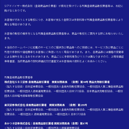
SIアドバイザー株式会社（金融商品仲介業者）が委託を受けている所属金融商品取引業者等は、右記に
掲げるとおりです。
お客様が行おうとする取引につき、お客様が支払う金額又は手数料等が所属金融商品取引業者等により
異なる場合があります。
お客様の取引の相手方となる所属金融商品取引業者等は、商品や取引をご案内する際にお知らせいたし
ます。
＊当社のホームページに記載のサービスのご提供及び商品等へのご投資には、サービス及び商品ごとに
所定の手数料や諸経費等をお客様にご負担いただく場合があります。 また、各商品等には価格の変動等
による損失を生じるおそれがあります。 商品ごとに手数料等及びリスクは異なりますので、上場有価証
券等書面、当該商品等の契約締結前交付書面又はお客様向け資料をよくお読みください。
所属金融商品取引業者等
株式会社ＳＢＩ証券:金融商品取引業者 関東財務局長 （金商）第44号 商品先物取引業者
〈加入する協会〉日本証券業協会、一般社団法人金融先物取引業協会、一般社団法人第二種金融商品取
引業協会、一般社団法人資産運用業協会、一般社団法人日本STO協会、日本商品先物取引協会、一般社
団法人日本暗号資産等取引業協会
楽天証券株式会社:金融商品取引業者 関東財務局長 （金商）第195号
〈加入する協会〉日本証券業協会、一般社団法人金融先物取引業協会、一般社団法人第二種金融商品取
引業協会、 一般社団法人 資産運用業協会、一般社団法人 日本STO協会
あかつき証券株式会社：金融商品取引業者 関東財務局長（金商）第67号
＜加入する協会＞日本証券業協会、一般社団法人資産運用業協会