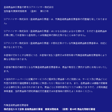
金融商品仲介業者の商号:SIアドバイザー株式会社
登録番号:関東財務局長 （金仲） 第925号
SIアドバイザー株式会社（金融商品仲介業者）は、所属金融商品取引業者等の代理権を有しておりませ
ん。
SIアドバイザー株式会社（金融商品仲介業者）はいかなる名目によるかを問わず、その行う金融商品仲
介業に関してお客様から金銭若しくは有価証券の預託を受けることはありません。
SIアドバイザー株式会社（金融商品仲介業者）が委託を受けている所属金融商品取引業者等は、右記に
掲げるとおりです。
お客様が行おうとする取引につき、お客様が支払う金額又は手数料等が所属金融商品取引業者等により
異なる場合があります。
お客様の取引の相手方となる所属金融商品取引業者等は、商品や取引をご案内する際にお知らせいたし
ます。
＊当社のホームページに記載のサービスのご提供及び商品等へのご投資には、サービス及び商品ごとに
所定の手数料や諸経費等をお客様にご負担いただく場合があります。 また、各商品等には価格の変動等
による損失を生じるおそれがあります。 商品ごとに手数料等及びリスクは異なりますので、上場有価証
券等書面、当該商品等の契約締結前交付書面又はお客様向け資料をよくお読みください。
所属金融商品取引業者等
株式会社ＳＢＩ証券:金融商品取引業者 関東財務局長 （金商）第44号 商品先物取引業者