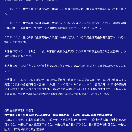
SIアドバイザー株式会社（金融商品仲介業者）は、所属金融商品取引業者等の代理権を有しておりませ
ん。
SIアドバイザー株式会社（金融商品仲介業者）はいかなる名目によるかを問わず、その行う金融商品仲
介業に関してお客様から金銭若しくは有価証券の預託を受けることはありません。
SIアドバイザー株式会社（金融商品仲介業者）が委託を受けている所属金融商品取引業者等は、右記に
掲げるとおりです。
お客様が行おうとする取引につき、お客様が支払う金額又は手数料等が所属金融商品取引業者等により
異なる場合があります。
お客様の取引の相手方となる所属金融商品取引業者等は、商品や取引をご案内する際にお知らせいたし
ます。
＊当社のホームページに記載のサービスのご提供及び商品等へのご投資には、サービス及び商品ごとに
所定の手数料や諸経費等をお客様にご負担いただく場合があります。 また、各商品等には価格の変動等
による損失を生じるおそれがあります。 商品ごとに手数料等及びリスクは異なりますので、上場有価証
券等書面、当該商品等の契約締結前交付書面又はお客様向け資料をよくお読みください。
所属金融商品取引業者等
株式会社ＳＢＩ証券:金融商品取引業者 関東財務局長 （金商）第44号 商品先物取引業者
〈加入する協会〉日本証券業協会、一般社団法人金融先物取引業協会、一般社団法人第二種金融商品取
引業協会、一般社団法人資産運用業協会、一般社団法人日本STO協会、日本商品先物取引協会、一般社
団法人日本暗号資産等取引業協会