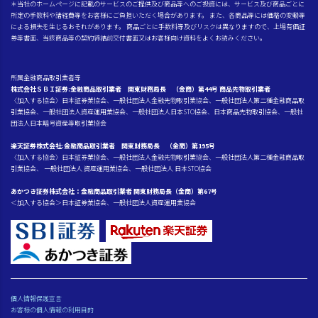
＊当社のホームページに記載のサービスのご提供及び商品等へのご投資には、サービス及び商品ごとに
所定の手数料や諸経費等をお客様にご負担いただく場合があります。 また、各商品等には価格の変動等
による損失を生じるおそれがあります。 商品ごとに手数料等及びリスクは異なりますので、上場有価証
券等書面、当該商品等の契約締結前交付書面又はお客様向け資料をよくお読みください。
所属金融商品取引業者等
株式会社ＳＢＩ証券:金融商品取引業者 関東財務局長 （金商）第44号 商品先物取引業者
〈加入する協会〉日本証券業協会、一般社団法人金融先物取引業協会、一般社団法人第二種金融商品取
引業協会、一般社団法人資産運用業協会、一般社団法人日本STO協会、日本商品先物取引協会、一般社
団法人日本暗号資産等取引業協会
楽天証券株式会社:金融商品取引業者 関東財務局長 （金商）第195号
〈加入する協会〉日本証券業協会、一般社団法人金融先物取引業協会、一般社団法人第二種金融商品取
引業協会、 一般社団法人 資産運用業協会、一般社団法人 日本STO協会
あかつき証券株式会社：金融商品取引業者 関東財務局長（金商）第67号
＜加入する協会＞日本証券業協会、一般社団法人資産運用業協会
個人情報保護宣言
お客様の個人情報の利用目的