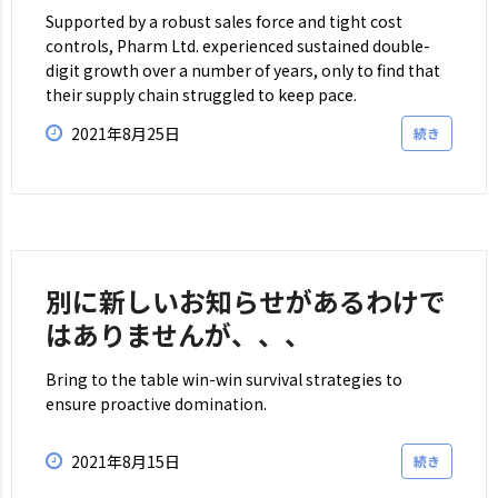
Supported by a robust sales force and tight cost
controls, Pharm Ltd. experienced sustained double-
digit growth over a number of years, only to find that
their supply chain struggled to keep pace.
2021年8月25日
続き
別に新しいお知らせがあるわけで
はありませんが、、、
Bring to the table win-win survival strategies to
ensure proactive domination.
2021年8月15日
続き