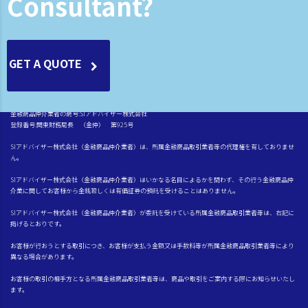
Consultant?
GET A QUOTE
金融商品仲介業者の商号:SIアドバイザー株式会社
登録番号:関東財務局長 （金仲） 第925号
SIアドバイザー株式会社（金融商品仲介業者）は、所属金融商品取引業者等の代理権を有しておりませ
ん。
SIアドバイザー株式会社（金融商品仲介業者）はいかなる名目によるかを問わず、その行う金融商品仲
介業に関してお客様から金銭若しくは有価証券の預託を受けることはありません。
SIアドバイザー株式会社（金融商品仲介業者）が委託を受けている所属金融商品取引業者等は、右記に
掲げるとおりです。
お客様が行おうとする取引につき、お客様が支払う金額又は手数料等が所属金融商品取引業者等により
異なる場合があります。
お客様の取引の相手方となる所属金融商品取引業者等は、商品や取引をご案内する際にお知らせいたし
ます。