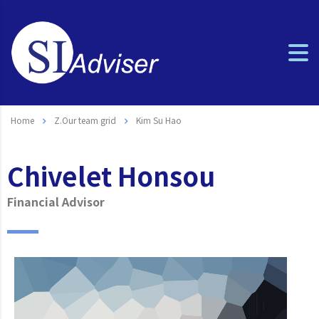
Home
Z.Our team grid
Kim Su Hao
Chivelet Honsou
Financial Advisor