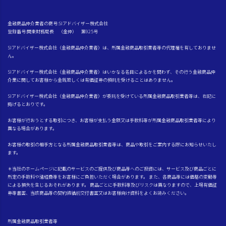
金融商品仲介業者の商号:SIアドバイザー株式会社
登録番号:関東財務局長 （金仲） 第925号
SIアドバイザー株式会社（金融商品仲介業者）は、所属金融商品取引業者等の代理権を有しておりませ
ん。
SIアドバイザー株式会社（金融商品仲介業者）はいかなる名目によるかを問わず、その行う金融商品仲
介業に関してお客様から金銭若しくは有価証券の預託を受けることはありません。
SIアドバイザー株式会社（金融商品仲介業者）が委託を受けている所属金融商品取引業者等は、右記に
掲げるとおりです。
お客様が行おうとする取引につき、お客様が支払う金額又は手数料等が所属金融商品取引業者等により
異なる場合があります。
お客様の取引の相手方となる所属金融商品取引業者等は、商品や取引をご案内する際にお知らせいたし
ます。
＊当社のホームページに記載のサービスのご提供及び商品等へのご投資には、サービス及び商品ごとに
所定の手数料や諸経費等をお客様にご負担いただく場合があります。 また、各商品等には価格の変動等
による損失を生じるおそれがあります。 商品ごとに手数料等及びリスクは異なりますので、上場有価証
券等書面、当該商品等の契約締結前交付書面又はお客様向け資料をよくお読みください。
所属金融商品取引業者等