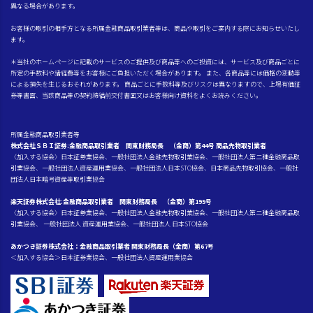
異なる場合があります。
お客様の取引の相手方となる所属金融商品取引業者等は、商品や取引をご案内する際にお知らせいたし
ます。
＊当社のホームページに記載のサービスのご提供及び商品等へのご投資には、サービス及び商品ごとに
所定の手数料や諸経費等をお客様にご負担いただく場合があります。 また、各商品等には価格の変動等
による損失を生じるおそれがあります。 商品ごとに手数料等及びリスクは異なりますので、上場有価証
券等書面、当該商品等の契約締結前交付書面又はお客様向け資料をよくお読みください。
所属金融商品取引業者等
株式会社ＳＢＩ証券:金融商品取引業者 関東財務局長 （金商）第44号 商品先物取引業者
〈加入する協会〉日本証券業協会、一般社団法人金融先物取引業協会、一般社団法人第二種金融商品取
引業協会、一般社団法人資産運用業協会、一般社団法人日本STO協会、日本商品先物取引協会、一般社
団法人日本暗号資産等取引業協会
楽天証券株式会社:金融商品取引業者 関東財務局長 （金商）第195号
〈加入する協会〉日本証券業協会、一般社団法人金融先物取引業協会、一般社団法人第二種金融商品取
引業協会、 一般社団法人 資産運用業協会、一般社団法人 日本STO協会
あかつき証券株式会社：金融商品取引業者 関東財務局長（金商）第67号
＜加入する協会＞日本証券業協会、一般社団法人資産運用業協会