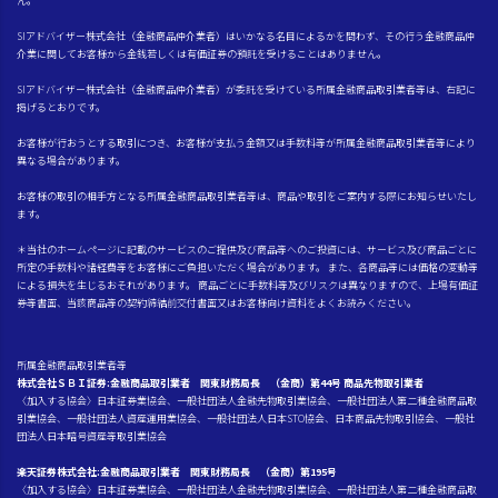
ん。
SIアドバイザー株式会社（金融商品仲介業者）はいかなる名目によるかを問わず、その行う金融商品仲
介業に関してお客様から金銭若しくは有価証券の預託を受けることはありません。
SIアドバイザー株式会社（金融商品仲介業者）が委託を受けている所属金融商品取引業者等は、右記に
掲げるとおりです。
お客様が行おうとする取引につき、お客様が支払う金額又は手数料等が所属金融商品取引業者等により
異なる場合があります。
お客様の取引の相手方となる所属金融商品取引業者等は、商品や取引をご案内する際にお知らせいたし
ます。
＊当社のホームページに記載のサービスのご提供及び商品等へのご投資には、サービス及び商品ごとに
所定の手数料や諸経費等をお客様にご負担いただく場合があります。 また、各商品等には価格の変動等
による損失を生じるおそれがあります。 商品ごとに手数料等及びリスクは異なりますので、上場有価証
券等書面、当該商品等の契約締結前交付書面又はお客様向け資料をよくお読みください。
所属金融商品取引業者等
株式会社ＳＢＩ証券:金融商品取引業者 関東財務局長 （金商）第44号 商品先物取引業者
〈加入する協会〉日本証券業協会、一般社団法人金融先物取引業協会、一般社団法人第二種金融商品取
引業協会、一般社団法人資産運用業協会、一般社団法人日本STO協会、日本商品先物取引協会、一般社
団法人日本暗号資産等取引業協会
楽天証券株式会社:金融商品取引業者 関東財務局長 （金商）第195号
〈加入する協会〉日本証券業協会、一般社団法人金融先物取引業協会、一般社団法人第二種金融商品取