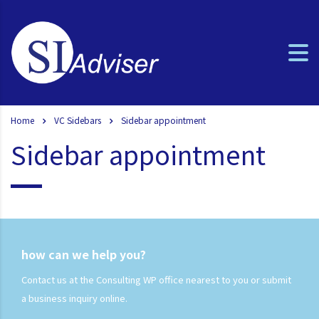
Home
VC Sidebars
Sidebar appointment
Sidebar appointment
how can we help you?
Contact us at the Consulting WP office nearest to you or submit
a business inquiry online.