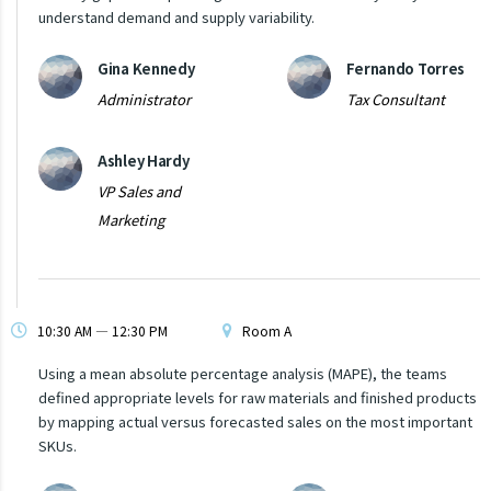
understand demand and supply variability.
Gina Kennedy
Fernando Torres
Administrator
Tax Consultant
Ashley Hardy
VP Sales and
Marketing
10:30 AM — 12:30 PM
Room A
Using a mean absolute percentage analysis (MAPE), the teams
defined appropriate levels for raw materials and finished products
by mapping actual versus forecasted sales on the most important
SKUs.