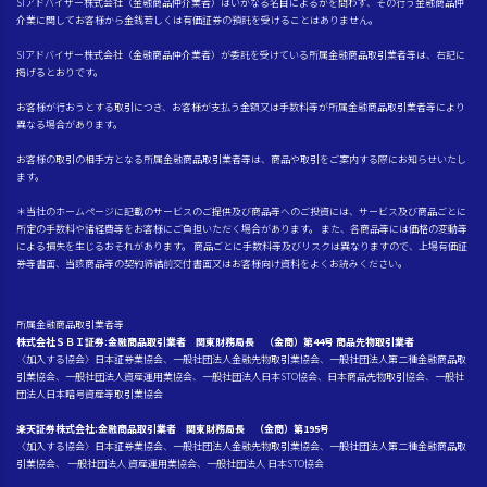
SIアドバイザー株式会社（金融商品仲介業者）はいかなる名目によるかを問わず、その行う金融商品仲
介業に関してお客様から金銭若しくは有価証券の預託を受けることはありません。
SIアドバイザー株式会社（金融商品仲介業者）が委託を受けている所属金融商品取引業者等は、右記に
掲げるとおりです。
お客様が行おうとする取引につき、お客様が支払う金額又は手数料等が所属金融商品取引業者等により
異なる場合があります。
お客様の取引の相手方となる所属金融商品取引業者等は、商品や取引をご案内する際にお知らせいたし
ます。
＊当社のホームページに記載のサービスのご提供及び商品等へのご投資には、サービス及び商品ごとに
所定の手数料や諸経費等をお客様にご負担いただく場合があります。 また、各商品等には価格の変動等
による損失を生じるおそれがあります。 商品ごとに手数料等及びリスクは異なりますので、上場有価証
券等書面、当該商品等の契約締結前交付書面又はお客様向け資料をよくお読みください。
所属金融商品取引業者等
株式会社ＳＢＩ証券:金融商品取引業者 関東財務局長 （金商）第44号 商品先物取引業者
〈加入する協会〉日本証券業協会、一般社団法人金融先物取引業協会、一般社団法人第二種金融商品取
引業協会、一般社団法人資産運用業協会、一般社団法人日本STO協会、日本商品先物取引協会、一般社
団法人日本暗号資産等取引業協会
楽天証券株式会社:金融商品取引業者 関東財務局長 （金商）第195号
〈加入する協会〉日本証券業協会、一般社団法人金融先物取引業協会、一般社団法人第二種金融商品取
引業協会、 一般社団法人 資産運用業協会、一般社団法人 日本STO協会