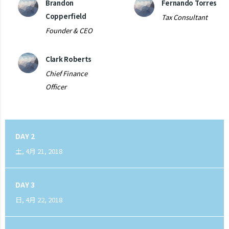
Brandon
Fernando Torres
Copperfield
Tax Consultant
Founder & CEO
Clark Roberts
Chief Finance
Officer
DAY 2
土, 4月 21, 2018
DAY 3
日, 4月 22, 2018