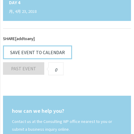
DAY 4
月, 4月 23, 2018
SHARE[addtoany]
SAVE EVENT TO CALENDAR
PAST EVENT
0
how can we help you?
Contact us at the Consulting WP office nearest to you or
submit a business inquiry online.