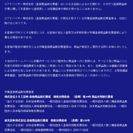
SIアドバイザー株式会社（金融商品仲介業者）はいかなる名目によるかを問わず、その行う金融商品仲
介業に関してお客様から金銭若しくは有価証券の預託を受けることはありません。
SIアドバイザー株式会社（金融商品仲介業者）が委託を受けている所属金融商品取引業者等は、右記に
掲げるとおりです。
お客様が行おうとする取引につき、お客様が支払う金額又は手数料等が所属金融商品取引業者等により
異なる場合があります。
お客様の取引の相手方となる所属金融商品取引業者等は、商品や取引をご案内する際にお知らせいたし
ます。
＊当社のホームページに記載のサービスのご提供及び商品等へのご投資には、サービス及び商品ごとに
所定の手数料や諸経費等をお客様にご負担いただく場合があります。 また、各商品等には価格の変動等
による損失を生じるおそれがあります。 商品ごとに手数料等及びリスクは異なりますので、上場有価証
券等書面、当該商品等の契約締結前交付書面又はお客様向け資料をよくお読みください。
所属金融商品取引業者等
株式会社ＳＢＩ証券:金融商品取引業者 関東財務局長 （金商）第44号 商品先物取引業者
〈加入する協会〉日本証券業協会、一般社団法人金融先物取引業協会、一般社団法人第二種金融商品取
引業協会、一般社団法人資産運用業協会、一般社団法人日本STO協会、日本商品先物取引協会、一般社
団法人日本暗号資産等取引業協会
楽天証券株式会社:金融商品取引業者 関東財務局長 （金商）第195号
〈加入する協会〉日本証券業協会、一般社団法人金融先物取引業協会、一般社団法人第二種金融商品取
引業協会、 一般社団法人 資産運用業協会、一般社団法人 日本STO協会