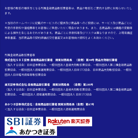
お客様の取引の相手方となる所属金融商品取引業者等は、商品や取引をご案内する際にお知らせいたし
ます。
＊当社のホームページに記載のサービスのご提供及び商品等へのご投資には、サービス及び商品ごとに
所定の手数料や諸経費等をお客様にご負担いただく場合があります。 また、各商品等には価格の変動等
による損失を生じるおそれがあります。 商品ごとに手数料等及びリスクは異なりますので、上場有価証
券等書面、当該商品等の契約締結前交付書面又はお客様向け資料をよくお読みください。
所属金融商品取引業者等
株式会社ＳＢＩ証券:金融商品取引業者 関東財務局長 （金商）第44号 商品先物取引業者
〈加入する協会〉日本証券業協会、一般社団法人金融先物取引業協会、一般社団法人第二種金融商品取
引業協会、一般社団法人資産運用業協会、一般社団法人日本STO協会、日本商品先物取引協会、一般社
団法人日本暗号資産等取引業協会
楽天証券株式会社:金融商品取引業者 関東財務局長 （金商）第195号
〈加入する協会〉日本証券業協会、一般社団法人金融先物取引業協会、一般社団法人第二種金融商品取
引業協会、 一般社団法人 資産運用業協会、一般社団法人 日本STO協会
あかつき証券株式会社：金融商品取引業者 関東財務局長（金商）第67号
＜加入する協会＞日本証券業協会、一般社団法人資産運用業協会